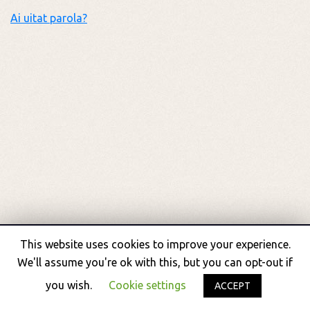
Ai uitat parola?
This website uses cookies to improve your experience.
We'll assume you're ok with this, but you can opt-out if
© Asociația Docuart
you wish.
Cookie settings
ACCEPT